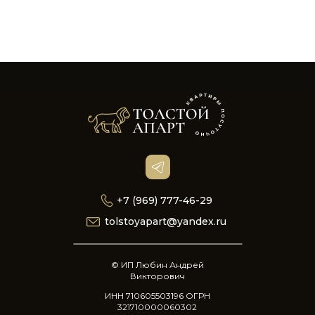
+7 (969) 777-46-29
tolstoyapart@yandex.ru
© ИП Любин Андрей
Викторович
ИНН 710605503196 ОГРН
321710000060302