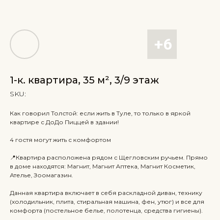
1-к. квартира, 35 м², 3/9 этаж
SKU:
Как говорил Толстой: если жить в Туле, то только в яркой
квартире с ДоДо Пиццей в здании!
4 гостя могут жить с комфортом
📍Квартира расположена рядом с Щегловским ручьем. Прямо
в доме находятся: Магнит, Магнит Аптека, Магнит Косметик,
Ателье, Зоомагазин.
Данная квартира включает в себя раскладной диван, технику
(холодильник, плита, стиральная машина, фен, утюг) и все для
комфорта (постельное белье, полотенца, средства гигиены).